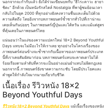
นอกจากจะกำกับแล้ว ยังได้ร่วมเขียนบทกับ “ฮิโระคาวะ ฮายา
ชิดะ” อีกด้วย เป็นหนังรักสไตล์ Nostalgia ที่พาผู้ชมย้อนเวลา
กลับไปในยุค 2000 ที่ทุกอย่างยังคงหวานชื่นและเต็มไปด้วย
ความคิดถึง โดยอิงจากบทภาพยนตร์ซ้ำซากทั่วไปที่เราน่าจะ
เคยเห็นกันบ่อยๆ ในภาพยนตร์ญี่ปุ่นและไต้หวัน และแม้แต่สูตร
ที่คุ้นเคยในภาพยนตร์ไทย
แน่นอนว่าในแง่ของความแปลกใหม่ 18×2 Beyond Youthful
Days แทบจะไม่มีอะไรให้เราเลย ทุกอย่างในโครงเรื่องของ
ภาพยนตร์ค่อนข้างจะซ้ำซากกับเนื้อหาของภาพยนตร์ประเภท
นี้ที่เราเคยสัมผัสมาก่อน บทภาพยนตร์แทบจะคาดเดาไม่ได้
ร้อยเรียงตามลำดับที่ควรจะเป็นอย่างแม่นยำแทบไม่ผิดกฎเลย
นอกจากนี้ ภาพยนตร์ยังขาดความกระชับ โดยมีประโยคและ
คำพูดให้กำลังใจมากมายเกี่ยวกับชีวิต
เนื้อเรื่อง รีวิวหนัง 18×2
Beyond Youthful Days
รีวิวหนัง 18×2 Beyond Youthful Days
แม้เนื้อเรื่องของหนัง