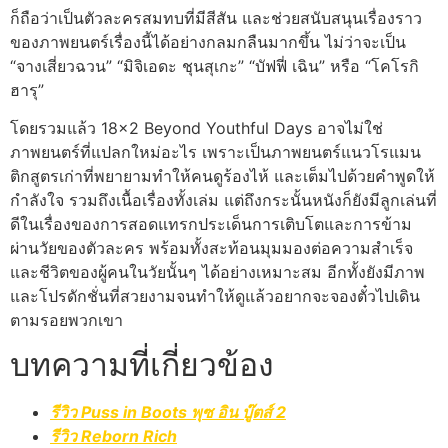
ก็ถือว่าเป็นตัวละครสมทบที่มีสีสัน และช่วยสนับสนุนเรื่องราว
ของภาพยนตร์เรื่องนี้ได้อย่างกลมกลืนมากขึ้น ไม่ว่าจะเป็น
“จางเสี่ยวฉวน” “มิจิเอดะ ชุนสุเกะ” “บัฟฟี่ เฉิน” หรือ “โคโรกิ
ฮารุ”
โดยรวมแล้ว 18×2 Beyond Youthful Days อาจไม่ใช่
ภาพยนตร์ที่แปลกใหม่อะไร เพราะเป็นภาพยนตร์แนวโรแมน
ติกสูตรเก่าที่พยายามทำให้คนดูร้องไห้ และเต็มไปด้วยคำพูดให้
กำลังใจ รวมถึงเนื้อเรื่องทั้งเล่ม แต่ถึงกระนั้นหนังก็ยังมีลูกเล่นที่
ดีในเรื่องของการสอดแทรกประเด็นการเติบโตและการข้าม
ผ่านวัยของตัวละคร พร้อมทั้งสะท้อนมุมมองต่อความสำเร็จ
และชีวิตของผู้คนในวัยนั้นๆ ได้อย่างเหมาะสม อีกทั้งยังมีภาพ
และโปรดักชั่นที่สวยงามจนทำให้ดูแล้วอยากจะจองตั๋วไปเดิน
ตามรอยพวกเขา
บทความที่เกี่ยวข้อง
รีวิว Puss in Boots พุซ อิน บู๊ตส์ 2
รีวิว Reborn Rich