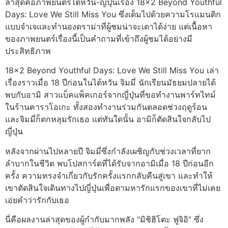
ล่าสุดคือภาพยนตร์ไต้หวัน-ญี่ปุ่นเรื่อง 18×2 Beyond Youthful
Days: Love We Still Miss You ซึ่งเต็มไปด้วยความโรแมนติก
แบบจำเจและทำนองดราม่าที่ผู้ชมน่าจะเดาได้ง่าย แต่เนื้อหา
ของภาพยนตร์เรื่องนี้เป็นคำถามที่เข้าถึงผู้ชมได้อย่างมี
ประสิทธิภาพ
18×2 Beyond Youthful Days: Love We Still Miss You เล่า
เรื่องราวเมื่อ 18 ปีก่อนในไต้หวัน จิมมี่ นักเรียนมัธยมปลายได้
พบกับอามิ สาวแบ็คแพ็คเกอร์จากญี่ปุ่นที่ขอทำงานพาร์ทไทม์
ในร้านคาราโอเกะ ทั้งสองทำงานร่วมกันตลอดช่วงฤดูร้อน
และจิมมี่ก็ตกหลุมรักเธอ แต่ทันใดนั้น อามิก็ตัดสินใจกลับไป
ญี่ปุ่น
หลังจากผ่านไปหลายปี จิมมี่ซึ่งกำลังเผชิญกับช่วงเวลาที่ยาก
ลำบากในชีวิต พบโปสการ์ดที่ได้รับจากอามิเมื่อ 18 ปีก่อนอีก
ครั้ง ความทรงจำเกี่ยวกับรักครั้งแรกกลับคืนสู่เขา และทำให้
เขาตัดสินใจเดินทางไปญี่ปุ่นเพื่อตามหารักแรกของเขาที่ไม่เคย
เอ่ยคำว่ารักกับเธอ
นี่คือผลงานล่าสุดของผู้กำกับมากพลัง “มิชิฮิโตะ ฟูจิอิ” ซึ่ง