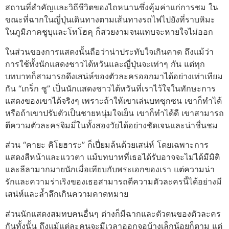
สถานที่สำคัญและวิถีชีวิตของไถหนานซึ่งคุ้มค่าแก่การชม ใน
ขณะที่ฉากในญี่ปุ่นเดินทางตามเส้นทางรถไฟไปยังที่ราบหิมะ
ในภูมิภาคชูบุและโทโฮคุ ก็สวยงามจนแทบจะหายใจไม่ออก
ในส่วนของการแสดงนั้นถือว่าน่าประทับใจเกินคาด ถึงแม้ว่า
การใช้ทั้งนักแสดงชาวไต้หวันและญี่ปุ่นจะเท่าๆ กัน แต่ทุก
บทบาทก็สามารถดึงเสน่ห์ของตัวละครออกมาได้อย่างเท่าเทียม
กัน “เกร็ก ซู” เป็นนักแสดงชาวไต้หวันที่เราไว้ใจในทักษะการ
แสดงของเขาได้จริงๆ เพราะถ้าให้เขาเล่นบทซุกซน เขาก็ทำได้
หรือถ้าเขาปรับตัวเป็นชายหนุ่มใจเย็น เขาก็ทำได้ดี เขาสามารถ
ตีความตัวละครจิมมี่ในทั้งสองวัยได้อย่างชัดเจนและน่าชื่นชม
ส่วน “คายะ คิโยฮาระ” ก็เปี่ยมล้นด้วยเสน่ห์ โดยเฉพาะการ
แสดงสีหน้าและแววตา แม้บทบาทที่เธอได้รับอาจจะไม่ได้มีมิติ
และลีลามากมายนักเมื่อเทียบกับพระเอกของเรา แต่ความน่า
รักและความร่าเริงของเธอสามารถตีความตัวละครนี้ได้อย่างมี
เสน่ห์และล้ำลึกเกินความคาดหมาย
ส่วนนักแสดงสมทบคนอื่นๆ ต่างก็มีฉากและตัวตนของตัวละคร
กันทั้งนั้น ถึงแม้แต่ละคนจะมีเวลาออกจอบ้างเล็กน้อยก็ตาม แต่