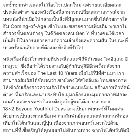
จะซ้ำซากจำเจและไม่มีอะไรแปลกใหม่ แต่รายละเอียดและ
ประเด็นต่างๆ ของหนังเรื่องนี้สามารถเปลี่ยนสถานการณ์จาก
บทหนังที่น่าเบื่อให้กลายเป็นสิ่งที่มีลูกเล่นมากขึ้นได้ด้วยการใส่
ธีม Coming-of-Age เข้าไปและขยายความเพิ่มเติม พาเราไป
สำรวจขั้นตอนต่างๆ ในชีวิตของคน Gen Y ที่บางคนใช้เวลา
เป็นสิบปีในการแสวงหาแต่ความสำเร็จและความฝัน ในขณะที่
บางครั้งน่าเสียดายที่ต้องละทิ้งสิ่งที่รักไป
หนังเรื่องนี้ยังมีภาพถ่ายที่ประณีตและพิถีพิถันของ “เคอิสุเกะ อิ
มามูระ” ซึ่งถือว่าได้ร่วมงานกับผู้กำกับฟูจิอิอีกครั้งหลังจาก
ความสำเร็จของ The Last 10 Years เมื่อไม่กี่ปีที่ผ่านมา เรา
สามารถสัมผัสได้ชัดเจนว่าเขายังคงใส่สไตล์และโทนของภาพ
ให้เข้ากับเรื่องราวความรักได้อย่างแนบเนียน สร้างภาพทิวทัศน์
ต่างๆ ที่น่ารักและน่าประทับใจ มุมกล้องและมุมถ่ายภาพมักจะ
เล่นกับแสงธรรมชาติและดึงดูดใจผู้ชมได้อย่างง่ายดาย
18×2 Beyond Youthful Days อาจเป็นภาพยนตร์ที่โดดเด่น
ด้วยการเป็นสะพานเชื่อมความสัมพันธ์และแนะนำสถานที่ท่อง
เที่ยวในไต้หวันและญี่ปุ่น เนื่องจากภาพยนตร์แทรกไปด้วย
สถานที่ที่เชื้อเชิญให้คุณออกไปเดินตามทาง ฉากในไต้หวันจึงมี